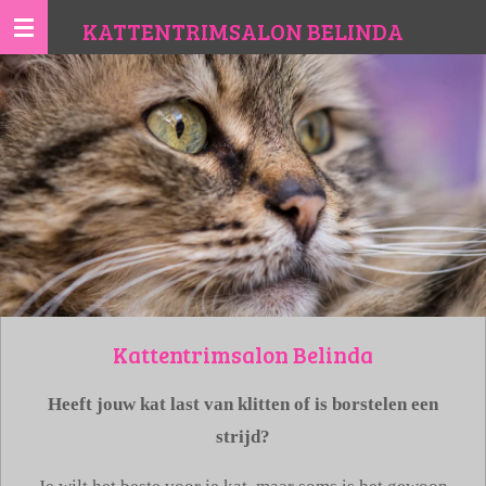
Ga
KATTENTRIMSALON BELINDA
direct
naar
de
hoofdinhoud
Kattentrimsalon Belinda
Heeft jouw kat last van klitten of is borstelen een
strijd?