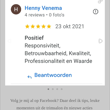
Volg je mij al op Facebook? Daar deel ik tips, leuke
momenten uit de trimsalon én nieuwe acties