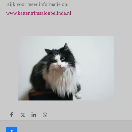
Kijk voor meer informatie op:
www.kattentrimsalonbelinda.nl
D
D
S
D
e
e
h
e
l
e
a
l
e
l
r
e